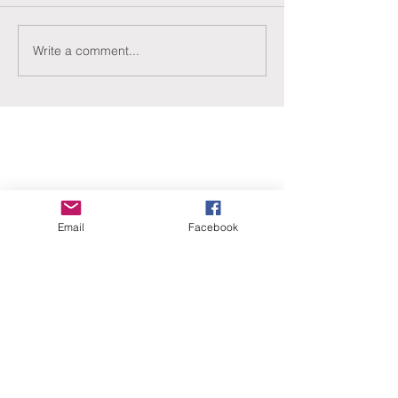
Write a comment...
ERANUS Alapítvány
Email
Facebook
Számlaszám:
16200010-10141517
Adószám:
18212316-1-41
1025 Budapest, Battai út 5.
Rólunk
Hogyan segíthet?