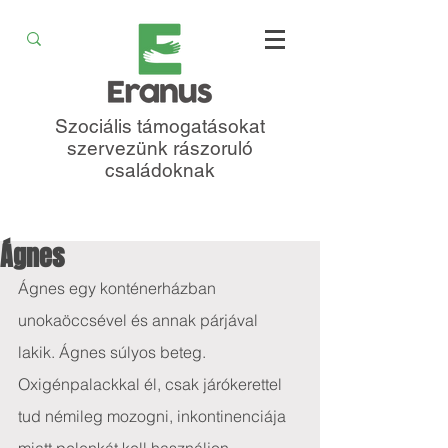
Szociális támogatásokat
szervezünk rászoruló
családoknak
Ágnes
Ágnes egy konténerházban 
unokaöccsével és annak párjával 
lakik. Ágnes súlyos beteg. 
Oxigénpalackkal él, csak járókerettel 
tud némileg mozogni, inkontinenciája 