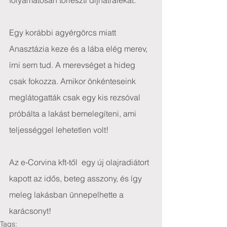
folyamatosan törleszti díjhátralékát. 
Egy korábbi agyérgörcs miatt 
Anasztázia keze és a lába elég merev, 
írni sem tud. A merevséget a hideg 
csak fokozza. Amikor önkénteseink 
meglátogatták csak egy kis rezsóval 
próbálta a lakást bemelegíteni, ami 
teljességgel lehetetlen volt!
Az e-Corvina kft-től  egy új olajradiátort 
kapott az idős, beteg asszony, és így  
meleg lakásban ünnepelhette a 
karácsonyt!
Tags: