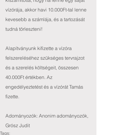
kiszámította, hogy ha lenne egy saját 
vízórája, akkor havi 10.000Ft-tal lenne 
kevesebb a számlája, és a tartozását 
tudná törleszteni!
Alapítványunk kifizette a vízóra 
felszereléséhez szükséges tervrajzot 
és a szerelés költségeit, összesen 
40.000Ft értékben. Az 
engedélyeztetést és a vízórát Tamás 
fizette.
Adományozók: Anonim adományozók, 
Grósz Judit
Tags: