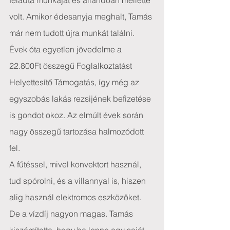
feladta munkáját és állandóan mellette 
volt. Amikor édesanyja meghalt, Tamás 
már nem tudott újra munkát találni.
Évek óta egyetlen jövedelme a 
22.800Ft összegű Foglalkoztatást 
Helyettesítő Támogatás, így még az 
egyszobás lakás rezsijének befizetése 
is gondot okoz. Az elmúlt évek során 
nagy összegű tartozása halmozódott 
fel.
A fűtéssel, mivel konvektort használ, 
tud spórolni, és a villannyal is, hiszen 
alig használ elektromos eszközöket. 
De a vízdíj nagyon magas. Tamás 