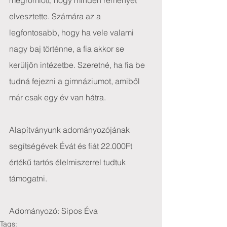
megromlott, hogy minden reményét 
elvesztette. Számára az a 
legfontosabb, hogy ha vele valami 
nagy baj történne, a fia akkor se 
kerüljön intézetbe. Szeretné, ha fia be 
tudná fejezni a gimnáziumot, amiből 
már csak egy év van hátra.
Alapítványunk adományozójának 
segítségévek Évát és fiát 22.000Ft 
értékű tartós élelmiszerrel tudtuk 
támogatni.
Adományozó: Sipos Éva 
Tags: