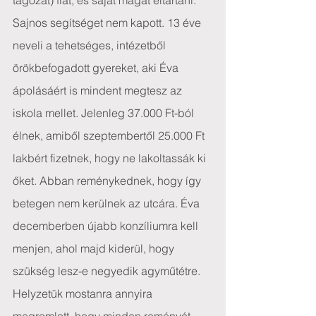
tagozat) fiát, és saját magát eltartani. 
Sajnos segítséget nem kapott. 13 éve 
neveli a tehetséges, intézetből 
örökbefogadott gyereket, aki Éva 
ápolásáért is mindent megtesz az 
iskola mellet. Jelenleg 37.000 Ft-ból 
élnek, amiből szeptembertől 25.000 Ft 
lakbért fizetnek, hogy ne lakoltassák ki 
őket. Abban reménykednek, hogy így 
betegen nem kerülnek az utcára. Éva 
decemberben újabb konzíliumra kell 
menjen, ahol majd kiderül, hogy 
szükség lesz-e negyedik agyműtétre. 
Helyzetük mostanra annyira 