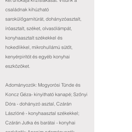
két unokája krízislakását. Vittünk a 
családnak kihúzható 
sarokülőgarnitúrát, dohányzóasztalt, 
íróasztalt, széket, olvasólámpát, 
konyhaasztalt székekkel és 
hokedlikkel, mikrohullámú sütőt, 
kenyérpirítót és egyéb konyhai 
eszközöket.
Adományozók: Mogyorósi Tünde és 
Koncz Géza- kinyitható kanapé; Szőnyi 
Dóra - dohányzó asztal, Czárán 
Lászlóné - konyhaasztal székekkel; 
Czárán Jutka és barátai - konyhai 