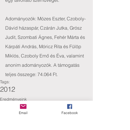
egy távollátó szemüveget.
Adományozók: Mózes Eszter, Czoboly-
Dávid házaspár, Czárán Jutka, Grósz 
Judit, Szombati Ágnes, Fehér Márta és 
Kárpáti András, Móricz Rita és Fülöp 
Miklós, Czoboly Ernő és Éva, valamint 
anonim adományozók. A támogatás 
teljes összege: 74.064 Ft.
Tags:
2012
Eredményeink
Email
Facebook