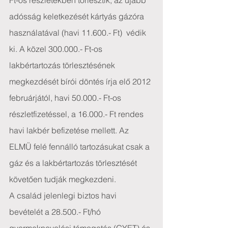
Ft-os részletekben törlesztik, az újabb 
adósság keletkezését kártyás gázóra 
használatával (havi 11.600.- Ft)  védik 
ki. A közel 300.000.- Ft-os 
lakbértartozás törlesztésének 
megkezdését bírói döntés írja elő 2012 
februárjától, havi 50.000.- Ft-os 
részletfizetéssel, a 16.000.- Ft rendes 
havi lakbér befizetése mellett. Az 
ELMÜ felé fennálló tartozásukat csak a 
gáz és a lakbértartozás törlesztését 
követően tudják megkezdeni.
A család jelenlegi biztos havi 
bevételét a 28.500.- Ft/hó 