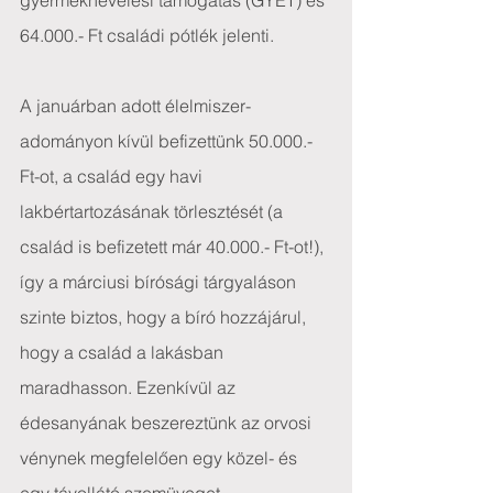
gyermeknevelési támogatás (GYET) és 
64.000.- Ft családi pótlék jelenti.
A januárban adott élelmiszer-
adományon kívül befizettünk 50.000.- 
Ft-ot, a család egy havi 
lakbértartozásának törlesztését (a 
család is befizetett már 40.000.- Ft-ot!), 
így a márciusi bírósági tárgyaláson 
szinte biztos, hogy a bíró hozzájárul, 
hogy a család a lakásban 
maradhasson. Ezenkívül az 
édesanyának beszereztünk az orvosi 
vénynek megfelelően egy közel- és 