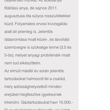
bejelentett munkát. Az édesanya 
főállású anya, de sajnos 2011. 
augusztusa óta súlyos rosszullétekkel 
küzd. Folyamatos orvosi kivizsgálás 
alatt áll jelenleg is. Jelentős 
látásromlása miatt közel-, és távollátó 
szemüvegre is szüksége lenne (3,5 és 
5-ös), melyet anyagi problémáik miatt 
nem tud elkészíttetni.
Az elmúlt másfél év során jelentős 
tartozásokat halmozott fel a család, 
mely adóssághelyzetből minden 
erejüket megfeszítve igyekeznek 
kikerülni. Gáztartozásukat havi 15.000.- 