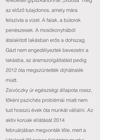
lefedését gipszkartonnal „oldotta” meg 
az előző tulajdonos, amely mára 
felszívta a vizet. A falak, a bútorok 
penészesek. A mosókonyhából 
átalakított lakásban erős a dohszag. 
Gázt nem engedélyeztek bevezetni a 
lakásba, az áramszolgáltatást pedig 
2012 óta megszüntették díjhátralék 
miatt.
Zsivóczky úr egészségi állapota rossz, 
főként pszichés problémái miatt nem 
tud hosszú évek óta munkát vállalni. Az 
aktív korúak ellátását 2014 
februárjában megvonták tőle, mert a 