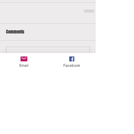
Comments
Write a comment...
Email
Facebook
ERANUS Alapítvány
Számlaszám:
16200010-10141517