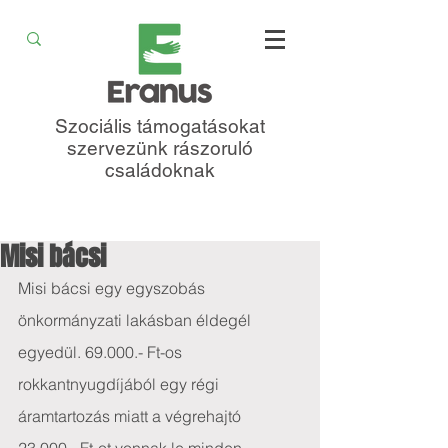
Szociális támogatásokat
szervezünk rászoruló
családoknak
Misi bácsi
Misi bácsi egy egyszobás 
önkormányzati lakásban éldegél 
egyedül. 69.000.- Ft-os 
rokkantnyugdíjából egy régi 
áramtartozás miatt a végrehajtó 