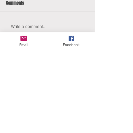
Comments
Write a comment...
Email
Facebook
ERANUS Alapítvány
Számlaszám:
16200010-10141517
Adószám:
18212316-1-41
1025 Budapest, Battai út 5.
Rólunk