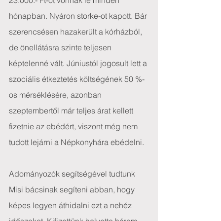
23.000.- Ft-ot vonnak le minden 
hónapban. Nyáron storke-ot kapott. Bár 
szerencsésen hazakerült a kórházból, 
de önellátásra szinte teljesen 
képtelenné vált. Júniustól jogosult lett a 
szociális étkeztetés költségének 50 %-
os mérséklésére, azonban 
szeptembertől már teljes árat kellett 
fizetnie az ebédért, viszont még nem 
tudott lejárni a Népkonyhára ebédelni.
Adományozók segítségével tudtunk 
Misi bácsinak segíteni abban, hogy 
képes legyen áthidalni ezt a nehéz 