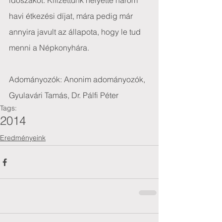
időszakot. Kifizettünk helyette három 
havi étkezési díjat, mára pedig már 
annyira javult az állapota, hogy le tud 
menni a Népkonyhára.
Adományozók: Anonim adományozók, 
Gyulavári Tamás, Dr. Pálfi Péter
Tags:
2014
Eredményeink