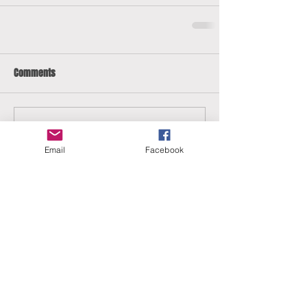
Comments
Write a comment...
Email
Facebook
ERANUS Alapítvány
Számlaszám:
16200010-10141517