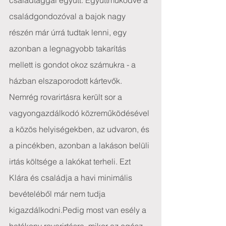
családtaggal együtt. Együttműködve a 
családgondozóval a bajok nagy 
részén már úrrá tudtak lenni, egy 
azonban a legnagyobb takarítás 
mellett is gondot okoz számukra - a 
házban elszaporodott kártevők.
Nemrég rovarirtásra került sor a 
vagyongazdálkodó közreműködésével 
a közös helyiségekben, az udvaron, és 
a pincékben, azonban a lakáson belüli 
irtás költsége a lakókat terheli. Ezt 
Klára és családja a havi minimális 
bevételéből már nem tudja 
kigazdálkodni.Pedig most van esély a 