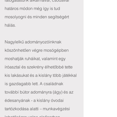
látogatásunk alkalmával, csodával 
határos módon még így is tud 
mosolyogni és minden segítségért 
hálás.
Nagylelkű adományozóinknak 
köszönhetően végre mosógépben 
moshatják ruháikat, valamint egy 
íróasztal és szekrény élhetőbbé tette 
kis lakásukat és a kislány több játékkal 
is gazdagabb lett. A családnak 
további bútor adományra (ágy) és az 
édesanyának - a kislány óvodai 
tartózkodása alatti – munkavégzési 