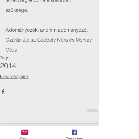
lehetőségre volna elsősorban 
szüksége.
Adományozók: anonim adományozó, 
Czárán Jutka, Czoboly Nóra és Morvay 
Géza
Tags:
2014
Eredményeink
Comments
Email
Facebook