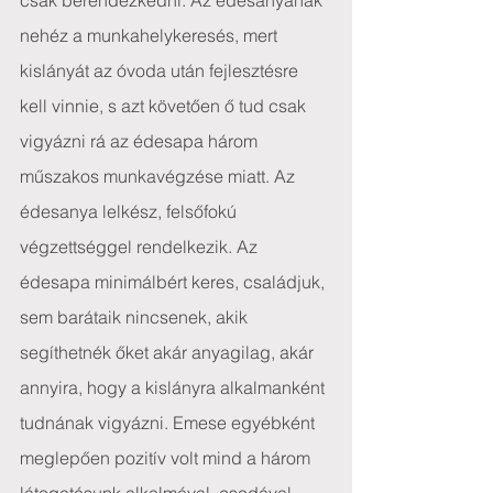
csak berendezkedni. Az édesanyának 
nehéz a munkahelykeresés, mert 
kislányát az óvoda után fejlesztésre 
kell vinnie, s azt követően ő tud csak 
vigyázni rá az édesapa három 
műszakos munkavégzése miatt. Az 
édesanya lelkész, felsőfokú 
végzettséggel rendelkezik. Az 
édesapa minimálbért keres, családjuk, 
sem barátaik nincsenek, akik 
segíthetnék őket akár anyagilag, akár 
annyira, hogy a kislányra alkalmanként 
tudnának vigyázni. Emese egyébként 
meglepően pozitív volt mind a három 