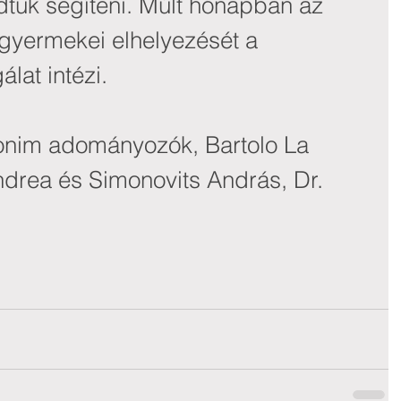
dtuk segíteni. Múlt hónapban az 
gyermekei elhelyezését a 
álat intézi.
nim adományozók, Bartolo La 
drea és Simonovits András, Dr. 