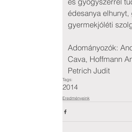
és gyógyszerrel tu
édesanya elhunyt, 
gyermekjóléti szolg
Adományozók: Ano
Cava, Hoffmann An
Petrich Judit
Tags:
2014
Eredményeink