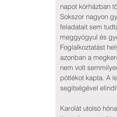
napot kórházban töl
Sokszor nagyon gye
feladatait sem tudt
meggyógyul és gyer
Foglalkoztatást hel
azonban a megker
nem volt semmilyen
pótlékot kapta. A 
segítségével elindí
Karolát utolsó hónap