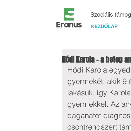
Szociális támo
KEZDŐLAP
Hódi Karola - a beteg a
Hódi Karola egyedül
gyermekét, akik 9 é
lakásuk, így Karola
gyermekkel. Az any
daganatot diagnoszt
csontrendszert tá