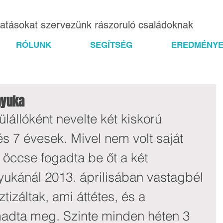
gatásokat szervezünk rászoruló családoknak
RÓLUNK
SEGÍTSÉG
EREDMÉNYE
nyuka
állóként nevelte két kiskorú 
s 7 évesek. Mivel nem volt saját 
 öccse fogadta be őt a két 
ukánál 2013. áprilisában vastagbél 
izáltak, ami áttétes, és a 
madta meg. Szinte minden héten 3 