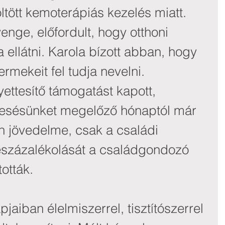
tött kemoterápiás kezelés miatt. 
nge, előfordult, hogy otthoni 
a ellátni. Karola bízott abban, hogy 
mekeit fel tudja nevelni.
yettesítő támogatást kapott, 
esésünket megelőző hónaptól már 
 jövedelme, csak a családi 
leszázalékolását a családgondozó 
tották.
jaiban élelmiszerrel, tisztítószerrel 