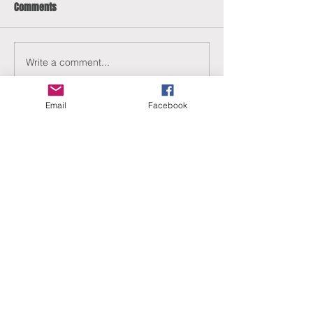
Comments
Write a comment...
Email
Facebook
ERANUS Alapítvány
Számlaszám:
16200010-10141517
Adószám:
18212316-1-41
1025 Budapest, Battai út 5.
Rólunk