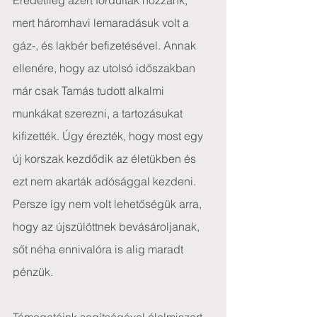
Eredetileg azért fordultak hozzánk, 
mert háromhavi lemaradásuk volt a 
gáz-, és lakbér befizetésével. Annak 
ellenére, hogy az utolsó időszakban 
már csak Tamás tudott alkalmi 
munkákat szerezni, a tartozásukat 
kifizették. Úgy érezték, hogy most egy 
új korszak kezdődik az életükben és 
ezt nem akarták adósággal kezdeni.
Persze így nem volt lehetőségük arra, 
hogy az újszülöttnek bevásároljanak, 
sőt néha ennivalóra is alig maradt 
pénzük.