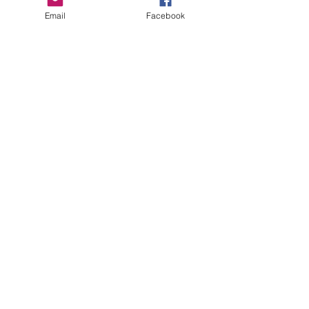
Comments
Email
Facebook
Write a comment...
ERANUS Alapítvány
Számlaszám:
16200010-10141517
Adószám:
18212316-1-41
1025 Budapest, Battai út 5.
Rólunk