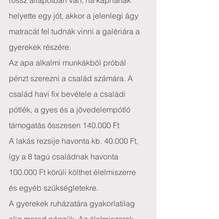
rossz állapotban van, ha kapnának 
helyette egy jót, akkor a jelenlegi ágy 
matracát fel tudnák vinni a galériára a 
gyerekek részére.
Az apa alkalmi munkákból próbál 
pénzt szerezni a család számára. A 
család havi fix bevétele a családi 
pótlék, a gyes és a jövedelempótló 
támogatás összesen 140.000 Ft
A lakás rezsije havonta kb. 40.000 Ft, 
így a 8 tagú családnak havonta 
100.000 Ft körüli költhet élelmiszerre 
és egyéb szükségletekre.
A gyerekek ruházatára gyakorlatilag 