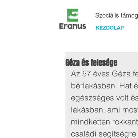
Szociális támo
KEZDŐLAP
Géza és felesége
Az 57 éves Géza fe
bérlakásban. Hat é
egészséges volt és
lakásban, ami most
mindketten rokkant
családi segítségre