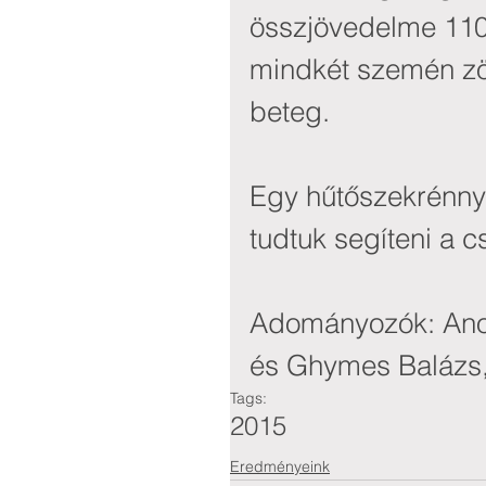
összjövedelme 110.
mindkét szemén zöl
beteg.
Egy hűtőszekrénnyel
tudtuk segíteni a c
Adományozók: Ano
és Ghymes Balázs
Tags:
2015
Eredményeink