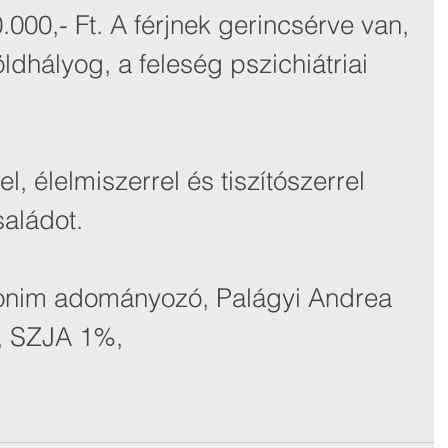
000,- Ft. A férjnek gerincsérve van, 
dhályog, a feleség pszichiátriai 
, élelmiszerrel és tiszítószerrel 
saládot.
nim adományozó, Palágyi Andrea 
, SZJA 1%,