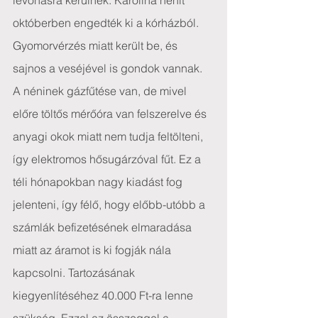
levonásra kerülnek. Karolina nénit 
októberben engedték ki a kórházból. 
Gyomorvérzés miatt került be, és 
sajnos a veséjével is gondok vannak.
A néninek gázfűtése van, de mivel 
előre töltős mérőóra van felszerelve és 
anyagi okok miatt nem tudja feltölteni, 
így elektromos hősugárzóval fűt. Ez a 
téli hónapokban nagy kiadást fog 
jelenteni, így félő, hogy előbb-utóbb a 
számlák befizetésének elmaradása 
miatt az áramot is ki fogják nála 
kapcsolni. Tartozásának 
kiegyenlítéséhez 40.000 Ft-ra lenne 