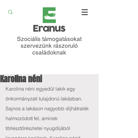
Szociális támogatásokat
szervezünk rászoruló
családoknak
Karolina néni
Karolina néni egyedül lakik egy 
önkormányzati tulajdonú lakásban. 
Sajnos a lakáson nagyobb díjhátralék 
halmozódott fel, aminek 
törlesztőrészletei nyugdíjából 