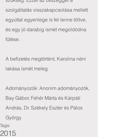
szükség. Ezzel az összeggel a 
szolgáltatás visszakapcsolása mellett 
egyúttal egyenlege is fel lenne töltve, 
és egy jó darabig ismét megoldódna 
fűtése.
A befizetés megtörtént, Karolina néni 
lakása ismét meleg.
Adományozók: Anonim adományozók, 
Bay Gábor, Fehér Márta és Kárpáti 
András, Dr. Székely Eszter és Pálos 
György
Tags:
2015