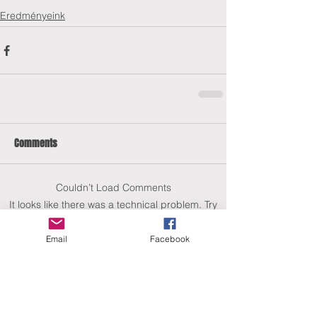
Eredményeink
Comments
Couldn’t Load Comments
It looks like there was a technical problem. Try
reconnecting or refreshing the page.
Email
Facebook
Refresh