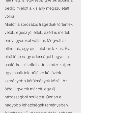
halt meg, a legkisebb gyerek apukája 
pedig mielőtt a kislány megszületett 
volna.
Mielőtt a sorozatos tragédiák történtek 
velük, egész jól éltek, azért is mertek 
ennyi gyereket vállalni. Megvolt az 
otthonuk, egy pici faluban laktak. Éva 
első férje nagy adósságot hagyott a 
családra, el kellett adni a házukat, és 
egy másik településre költöztek 
szerényebb körülmények közé.  Az 
ötödik gyerek már ott, egy új 
házasságból született. Onnan a 
nagyobb lehetőségek reményében 