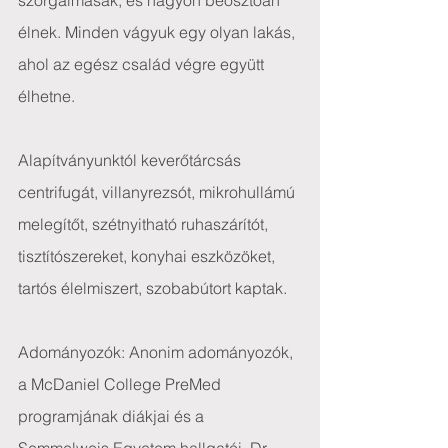
szorgalmasak, és nagyon beosztóan 
élnek. Minden vágyuk egy olyan lakás, 
ahol az egész család végre együtt 
élhetne.
Alapítványunktól keverőtárcsás 
centrifugát, villanyrezsót, mikrohullámú 
melegítőt, szétnyitható ruhaszárítót, 
tisztítószereket, konyhai eszközöket, 
tartós élelmiszert, szobabútort kaptak.
Adományozók: Anonim adományozók, 
a McDaniel College PreMed 
programjának diákjai és a 