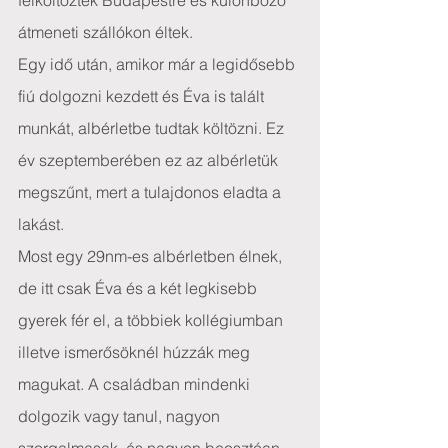
felköltöztek Budapestre és különböző 
átmeneti szállókon éltek.
Egy idő után, amikor már a legidősebb 
fiú dolgozni kezdett és Éva is talált 
munkát, albérletbe tudtak költözni. Ez 
év szeptemberében ez az albérletük 
megszűnt, mert a tulajdonos eladta a 
lakást.
Most egy 29nm-es albérletben élnek, 
de itt csak Éva és a két legkisebb 
gyerek fér el, a többiek kollégiumban 
illetve ismerősöknél húzzák meg 
magukat. A családban mindenki 
dolgozik vagy tanul, nagyon 