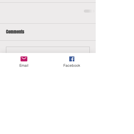
Comments
Write a comment...
Email
Facebook
ERANUS Alapítvány
Számlaszám:
16200010-10141517