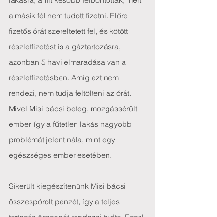
lakásra, amit később felbontottak, mert 
a másik fél nem tudott fizetni. Előre 
fizetős órát szereltetett fel, és kötött 
részletfizetést is a gáztartozásra, 
azonban 5 havi elmaradása van a 
részletfizetésben. Amíg ezt nem 
rendezi, nem tudja feltölteni az órát.
Mivel Misi bácsi beteg, mozgássérült 
ember, így a fűtetlen lakás nagyobb 
problémát jelent nála, mint egy 
egészséges ember esetében.
Sikerült kiegészítenünk Misi bácsi 
összespórolt pénzét, így a teljes 