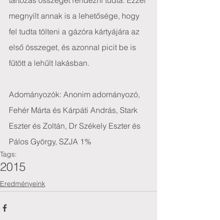
tartozás összegét rendezni tudta. Ezzel 
megnyílt annak is a lehetősége, hogy 
fel tudta tölteni a gázóra kártyájára az 
első összeget, és azonnal picit be is 
fűtött a lehűlt lakásban.
Adományozók: Anonim adományozó, 
Fehér Márta és Kárpáti András, Stark 
Eszter és Zoltán, Dr Székely Eszter és 
Pálos György, SZJA 1%
Tags:
2015
Eredményeink