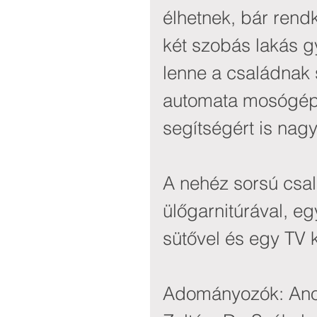
élhetnek, bár rend
két szobás lakás 
lenne a családnak s
automata mosógépr
segítségért is nag
A nehéz sorsú csal
ülőgarnitúrával, e
sütővel és egy TV 
Adományozók: Anon