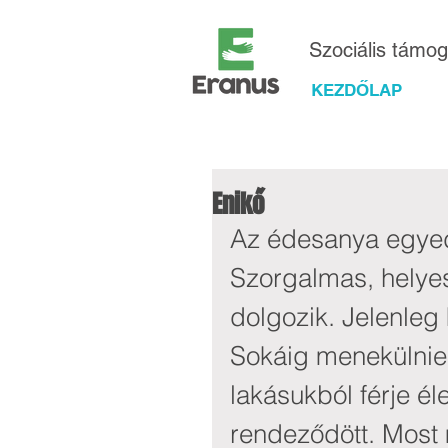
Szociális támo
KEZDŐLAP
Enikő
Az édesanya egyedü
Szorgalmas, helyes
dolgozik. Jelenleg k
Sokáig menekülnie 
lakásukból férje él
rendeződött. Most