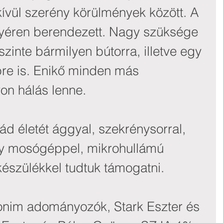
kívül szerény körülmények között. A 
gyéren berendezett. Nagy szüksége 
zinte bármilyen bútorra, illetve egy 
e is. Enikő minden más 
yon hálás lenne.
ád életét ággyal, szekrénysorral, 
gy mosógéppel, mikrohullámú 
készülékkel tudtuk támogatni.
im adományozók, Stark Eszter és 