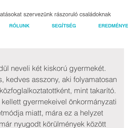
gatásokat szervezünk rászoruló családoknak
RÓLUNK
SEGÍTSÉG
EREDMÉNYE
l neveli két kiskorú gyermekét. 
, kedves asszony, aki folyamatosan 
özfoglalkoztatottként, mint takarító. 
kellett gyermekeivel önkormányzati 
etmódja miatt, mára ez a helyzet 
 már nyugodt körülmények között 