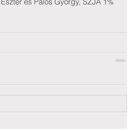
y Eszter és Pálos György, SZJA 1%