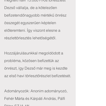
megítélt havi 15.000 Ft-os törlesztést 
Dezső vállalja, de a kötelezően 
befizetendőnagyobb mértékű önrész 
összegét egyszerűen képtelen 
előteremteni. Így viszont elesne a 
részlettörlesztés lehetőségétől.
Hozzájárulásunkkal megoldódott a 
probléma, közösen befizettük az 
önrészt, így Dezső már meg is kezdte 
az első havi törlesztőrészlet befizetését.
Adományozók: Anonim adományozó, 
Fehér Márta és Kárpáti András, Pálfi 