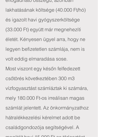
elfogadható összegű, azonban 
lakhatásának költsége (40.000 Ft/hó) 
és igazolt havi gyógyszerköltsége 
(33.000 Ft) együtt már megnehezíti 
életét. Kényesen ügyel arra, hogy ne 
legyen befizetetlen számlája, nem is 
volt eddig elmaradása sose.
Most viszont egy későn felfedezett 
csőtörés következtében 300 m3 
vízfogyasztást számláztak ki számára, 
mely 180.000 Ft-os irreálisan magas 
számlát jelentett. Az önkormányzathoz 
hátralékkezelési kérelmet adott be 
családgondozója segítségével. A 