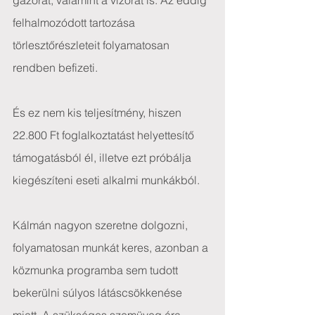
gázórát, valamint a vízórát is. Az eddig 
felhalmozódott tartozása 
törlesztőrészleteit folyamatosan 
rendben befizeti.
És ez nem kis teljesítmény, hiszen  
22.800 Ft foglalkoztatást helyettesítő 
támogatásból él, illetve ezt próbálja 
kiegészíteni eseti alkalmi munkákból.
Kálmán nagyon szeretne dolgozni, 
folyamatosan munkát keres, azonban a 
közmunka programba sem tudott 
bekerülni súlyos látáscsökkenése 