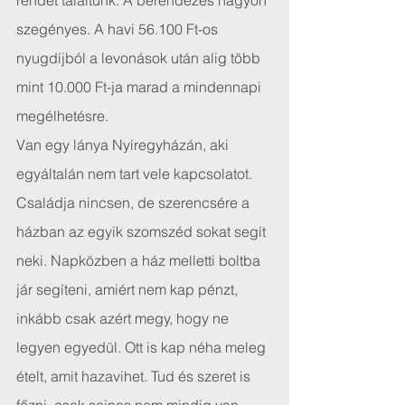
rendet találtunk. A berendezés nagyon 
szegényes. A havi 56.100 Ft-os 
nyugdíjból a levonások után alig több 
mint 10.000 Ft-ja marad a mindennapi 
megélhetésre.
Van egy lánya Nyíregyházán, aki 
egyáltalán nem tart vele kapcsolatot. 
Családja nincsen, de szerencsére a 
házban az egyik szomszéd sokat segít 
neki. Napközben a ház melletti boltba 
jár segíteni, amiért nem kap pénzt, 
inkább csak azért megy, hogy ne 
legyen egyedül. Ott is kap néha meleg 
ételt, amit hazavihet. Tud és szeret is 