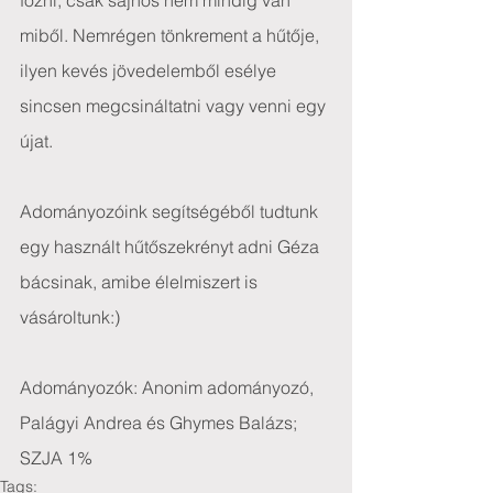
főzni, csak sajnos nem mindig van 
miből. Nemrégen tönkrement a hűtője, 
ilyen kevés jövedelemből esélye 
sincsen megcsináltatni vagy venni egy 
újat.
Adományozóink segítségéből tudtunk 
egy használt hűtőszekrényt adni Géza 
bácsinak, amibe élelmiszert is 
vásároltunk:)
Adományozók: Anonim adományozó, 
Palágyi Andrea és Ghymes Balázs; 
SZJA 1%
Tags: