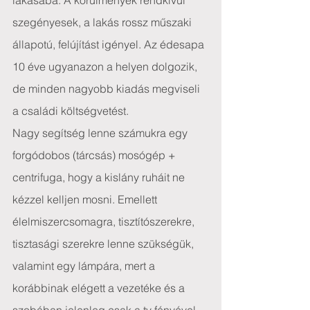
lakásába. A körülmények rendkívül 
szegényesek, a lakás rossz műszaki 
állapotú, felújítást igényel. Az édesapa 
10 éve ugyanazon a helyen dolgozik, 
de minden nagyobb kiadás megviseli 
a családi költségvetést.
Nagy segítség lenne számukra egy 
forgódobos (tárcsás) mosógép + 
centrifuga, hogy a kislány ruháit ne 
kézzel kelljen mosni. Emellett 
élelmiszercsomagra, tisztítószerekre, 
tisztasági szerekre lenne szükségük, 
valamint egy lámpára, mert a 
korábbinak elégett a vezetéke és a 