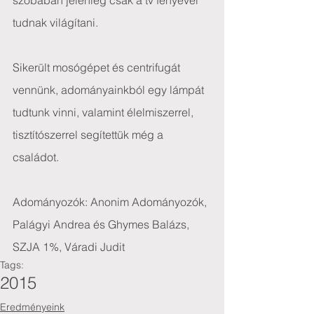
szobában jelenleg csak a tv fényével 
tudnak világítani.
Sikerült mosógépet és centrifugát 
vennünk, adományainkból egy lámpát 
tudtunk vinni, valamint élelmiszerrel, 
tisztítószerrel segítettük még a 
családot.
Adományozók: Anonim Adományozók, 
Palágyi Andrea és Ghymes Balázs, 
SZJA 1%, Váradi Judit
Tags:
2015
Eredményeink