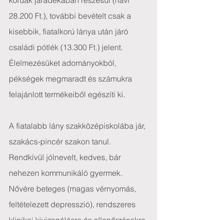
korúak járadékában részesül (havi 
28.200 Ft.), további bevételt csak a 
kisebbik, fiatalkorú lánya után járó 
családi pótlék (13.300 Ft.) jelent. 
Élelmezésüket adományokból, 
pékségek megmaradt és számukra 
felajánlott termékeiből egészíti ki.
A fiatalabb lány szakközépiskolába jár, 
szakács-pincér szakon tanul. 
Rendkívül jólnevelt, kedves, bár 
nehezen kommunikáló gyermek. 
Nővére beteges (magas vérnyomás, 
feltételezett depresszió), rendszeres 