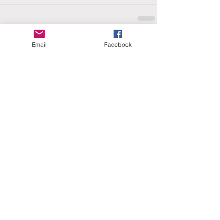
Email
Facebook
Comments
Write a comment...
ERANUS Alapítvány
Számlaszám:
16200010-10141517