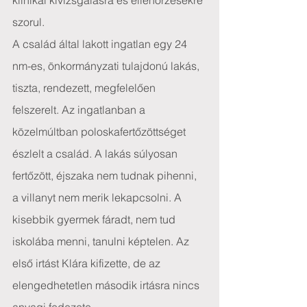
klinikai kivizsgálásra és ellenőrzésekre 
szorul.
A család által lakott ingatlan egy 24 
nm-es, önkormányzati tulajdonú lakás, 
tiszta, rendezett, megfelelően 
felszerelt. Az ingatlanban a 
közelmúltban poloskafertőzöttséget 
észlelt a család. A lakás súlyosan 
fertőzött, éjszaka nem tudnak pihenni, 
a villanyt nem merik lekapcsolni. A 
kisebbik gyermek fáradt, nem tud 
iskolába menni, tanulni képtelen. Az 
első irtást Klára kifizette, de az 
elengedhetetlen második irtásra nincs 