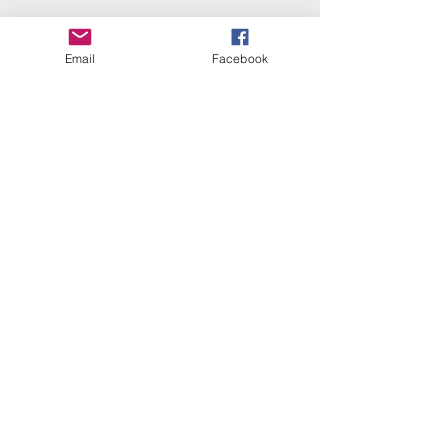
Email
Facebook
ERANUS Alapítvány
Számlaszám:
16200010-10141517
Adószám:
18212316-1-41
1025 Budapest, Battai út 5.
Rólunk
Hogyan segíthet?
Akiknek már segítettünk
Közérdekű dokumentumok
Kapcsolat