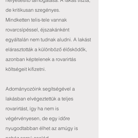
helyettesítő támogatása. A lakás tiszta, 
de kritikusan szegényes.
Mindketten telis-tele vannak 
rovarcsípéssel, éjszakánként 
egyáltalán nem tudnak aludni. A lakást 
elárasztották a különböző élősködők, 
azonban képtelenek a rovarirtás 
költségeit kifizetni.
Adományozóink segítségével a 
lakásban elvégeztettük a teljes 
rovarirtást, így ha nem is 
végérvényesen, de egy időre 
nyugodtabban élhet az amúgy is 