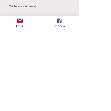
Write a comment...
Email
Facebook
ERANUS Alapítvány
Számlaszám:
16200010-10141517
Adószám:
18212316-1-41
1025 Budapest, Battai út 5.
Rólunk
Hogyan segíthet?
Akiknek már segítettünk