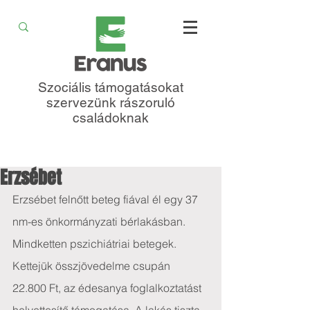
Szociális támogatásokat
szervezünk rászoruló
családoknak
Erzsébet
Erzsébet felnőtt beteg fiával él egy 37 
nm-es önkormányzati bérlakásban. 
Mindketten pszichiátriai betegek. 
Kettejük összjövedelme csupán 
22.800 Ft, az édesanya foglalkoztatást 