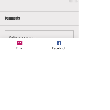
Comments
Write a comment...
Email
Facebook
ERANUS Alapítvány
Számlaszám:
16200010-10141517
Adószám:
18212316-1-41