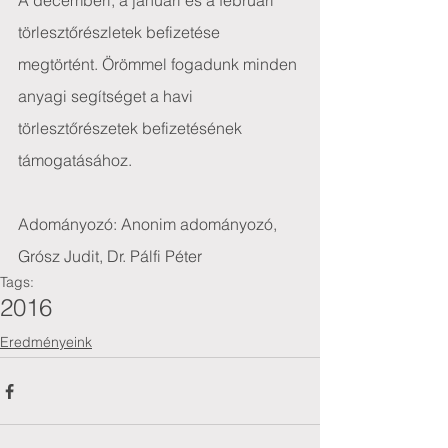
A decemberi, a januári és a februári 
törlesztőrészletek befizetése 
megtörtént. Örömmel fogadunk minden 
anyagi segítséget a havi 
törlesztőrészetek befizetésének 
támogatásához.
Adományozó: Anonim adományozó, 
Grósz Judit, Dr. Pálfi Péter
Tags:
2016
Eredményeink