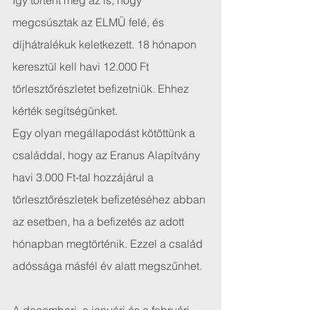
Így történt meg az is, hogy 
megcsúsztak az ELMÜ felé, és 
díjhátralékuk keletkezett. 18 hónapon 
keresztül kell havi 12.000 Ft 
törlesztőrészletet befizetniük. Ehhez 
kérték segítségünket.
Egy olyan megállapodást kötöttünk a 
családdal, hogy az Eranus Alapítvány 
havi 3.000 Ft-tal hozzájárul a 
törlesztőrészletek befizetéséhez abban 
az esetben, ha a befizetés az adott 
hónapban megtörténik. Ezzel a család 
adóssága másfél év alatt megszűnhet.