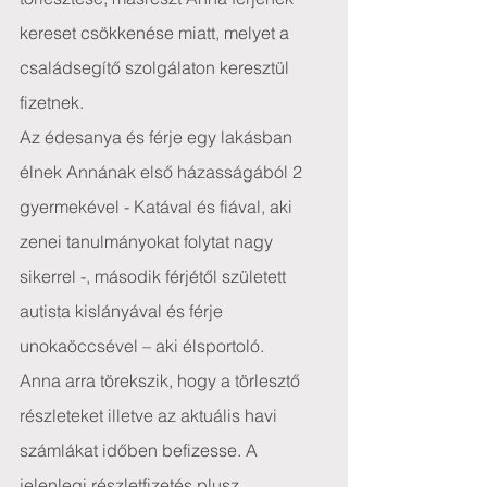
kereset csökkenése miatt, melyet a 
családsegítő szolgálaton keresztül 
fizetnek.
Az édesanya és férje egy lakásban 
élnek Annának első házasságából 2 
gyermekével - Katával és fiával, aki 
zenei tanulmányokat folytat nagy 
sikerrel -, második férjétől született 
autista kislányával és férje 
unokaöccsével – aki élsportoló.
Anna arra törekszik, hogy a törlesztő 
részleteket illetve az aktuális havi 
számlákat időben befizesse. A 
jelenlegi részletfizetés plusz 