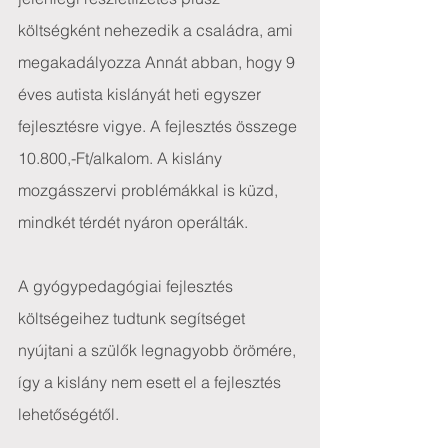
költségként nehezedik a családra, ami 
megakadályozza Annát abban, hogy 9 
éves autista kislányát heti egyszer 
fejlesztésre vigye. A fejlesztés összege 
10.800,-Ft/alkalom. A kislány 
mozgásszervi problémákkal is küzd, 
mindkét térdét nyáron operálták.
A gyógypedagógiai fejlesztés 
költségeihez tudtunk segítséget 
nyújtani a szülők legnagyobb örömére, 
így a kislány nem esett el a fejlesztés 
lehetőségétől.