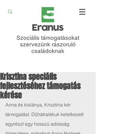
Szociális támogatásokat
szervezünk rászoruló
családoknak
Krisztina speciális
fejlesztéséhez támogatás
kérése
Anna és kislánya, Krisztina kér 
támogatást. Díjhátralékuk keletkezett 
egyrészt egy hosszú adósság 
törlesztése, másrészt Anna férjének 