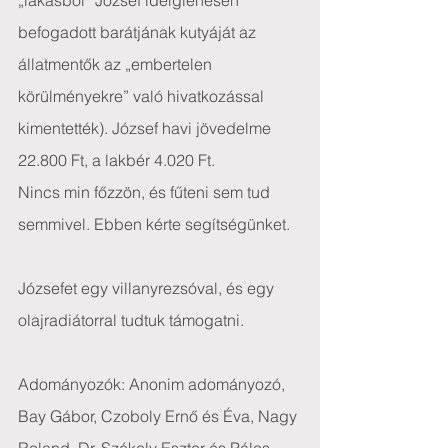
„lakásból” József ideiglenesen 
befogadott barátjának kutyáját az 
állatmentők az „embertelen 
körülményekre” való hivatkozással 
kimentették). József havi jövedelme 
22.800 Ft, a lakbér 4.020 Ft.
Nincs min főzzön, és fűteni sem tud 
semmivel. Ebben kérte segítségünket.
Józsefet egy villanyrezsóval, és egy 
olajradiátorral tudtuk támogatni.
Adományozók: Anonim adományozó, 
Bay Gábor, Czoboly Ernő és Éva, Nagy 