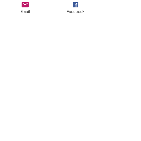
Email
Facebook
ERANUS Alapítvány
Számlaszám:
16200010-10141517
Adószám:
18212316-1-41
1025 Budapest, Battai út 5.
Rólunk
Hogyan segíthet?
Akiknek már segítettünk
Közérdekű dokumentumok
Kapcsolat
Impresszum