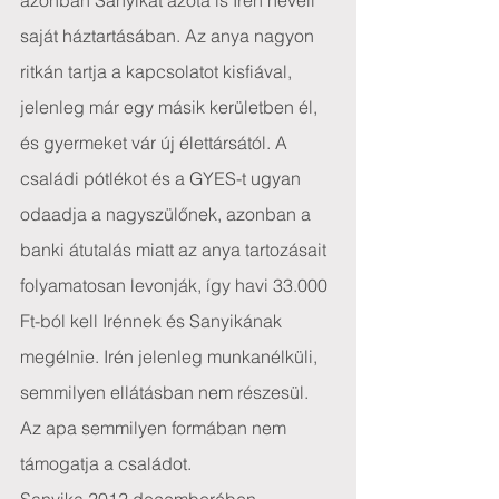
azonban Sanyikát azóta is Irén neveli 
saját háztartásában. Az anya nagyon 
ritkán tartja a kapcsolatot kisfiával, 
jelenleg már egy másik kerületben él, 
és gyermeket vár új élettársától. A 
családi pótlékot és a GYES-t ugyan 
odaadja a nagyszülőnek, azonban a 
banki átutalás miatt az anya tartozásait 
folyamatosan levonják, így havi 33.000 
Ft-ból kell Irénnek és Sanyikának 
megélnie. Irén jelenleg munkanélküli, 
semmilyen ellátásban nem részesül. 
Az apa semmilyen formában nem 
támogatja a családot.