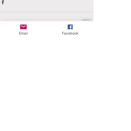
Email
Facebook
Comments
Write a comment...
ERANUS Alapítvány
Számlaszám: