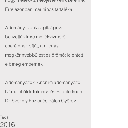
hogy mellékvízmérőjét le kell cserélnie. 
Erre azonban már nincs tartaléka.
Adományozónk segítségével 
befizettük Imre mellékvízmérő 
cseréjének díját, ami óriási 
megkönnyebbülést és örömöt jelentett 
e beteg embernek.
Adományozók: Anonim adományozó, 
Németalföldi Tolmács és Fordító Iroda, 
Dr. Székely Eszter és Pálos György
Tags:
2016