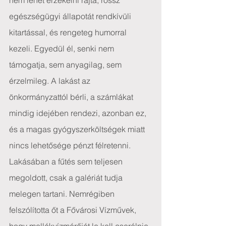
nem lehet érzékelni rajta, rossz 
egészségügyi állapotát rendkívüli 
kitartással, és rengeteg humorral 
kezeli. Egyedül él, senki nem 
támogatja, sem anyagilag, sem 
érzelmileg. A lakást az 
önkormányzattól bérli, a számlákat 
mindig idejében rendezi, azonban ez, 
és a magas gyógyszerköltségek miatt 
nincs lehetősége pénzt félretenni.
Lakásában a fűtés sem teljesen 
megoldott, csak a galériát tudja 
melegen tartani. Nemrégiben 
felszólította őt a Fővárosi Vízművek, 