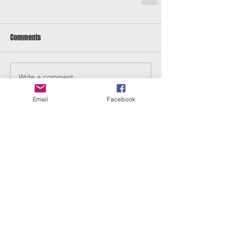
Comments
Write a comment...
Email
Facebook
ERANUS Alapítvány
Számlaszám:
16200010-10141517
Adószám:
18212316-1-41