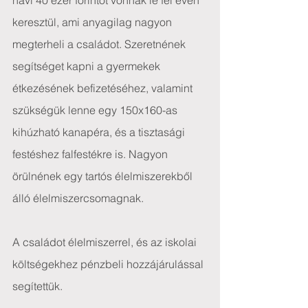
havi 40 ezer forintot vonnak le fél éven 
keresztül, ami anyagilag nagyon 
megterheli a családot. Szeretnének 
segítséget kapni a gyermekek 
étkezésének befizetéséhez, valamint 
szükségük lenne egy 150x160-as 
kihúzható kanapéra, és a tisztasági 
festéshez falfestékre is. Nagyon 
örülnének egy tartós élelmiszerekből 
álló élelmiszercsomagnak.
A családot élelmiszerrel, és az iskolai 
költségekhez pénzbeli hozzájárulással 
segítettük.