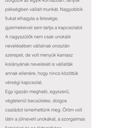
dolgozik az egyik kórházban, lányuk 
pékségben vállalt munkát. Nagyobbik 
fiukat elhagyta a felesége, 
gyermekeivel sem tartja a kapcsolatot. 
A nagyszülők nem csak unokáik 
nevelésében vállalnak oroszlán 
szerepet, de volt menyük kamasz 
kislányának nevelését is vállalták 
annak ellenére, hogy nincs közöttük 
vérségi kapcsolat.
Egy igazán megható, egyszerű, 
végtelenül becsületes, dolgos 
családot ismerhettünk meg. Öröm volt 
látni a jólnevelt unokákat, a szorgalmas 