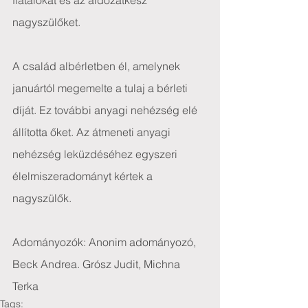
fiatalokat és az áldozatkész 
nagyszülőket.
A család albérletben él, amelynek 
januártól megemelte a tulaj a bérleti 
díját. Ez további anyagi nehézség elé 
állította őket. Az átmeneti anyagi 
nehézség leküzdéséhez egyszeri 
élelmiszeradományt kértek a 
nagyszülők.
Adományozók: Anonim adományozó, 
Beck Andrea. Grósz Judit, Michna 
Terka
Tags: