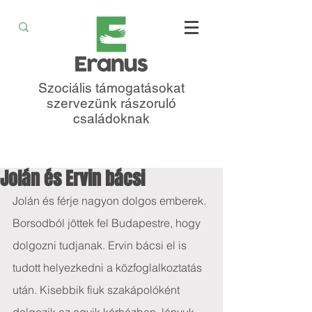
Szociális támogatásokat
szervezünk rászoruló
családoknak
Jolán és Ervin bácsi
Jolán és férje nagyon dolgos emberek. 
Borsodból jöttek fel Budapestre, hogy 
dolgozni tudjanak. Ervin bácsi el is 
tudott helyezkedni a közfoglalkoztatás 
után. Kisebbik fiuk szakápolóként 