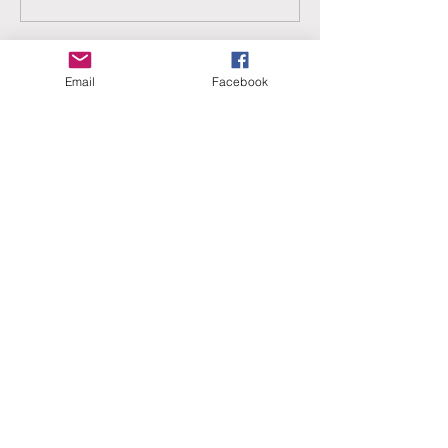
Email
Facebook
ERANUS Alapítvány
Számlaszám:
16200010-10141517
Adószám:
18212316-1-41
1025 Budapest, Battai út 5.
Rólunk
Hogyan segíthet?
Akiknek már segítettünk
Közérdekű dokumentumok