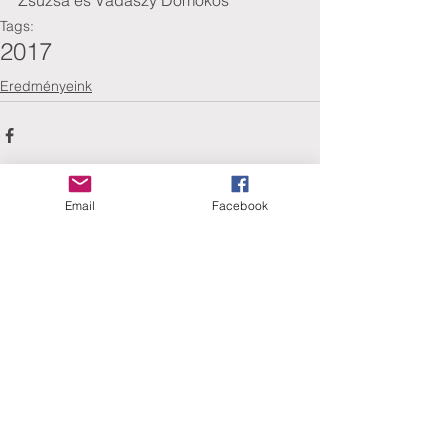
Zsuzsa és Vadászy Domokos
Tags:
2017
Eredményeink
Email
Facebook
Comments
Write a comment...