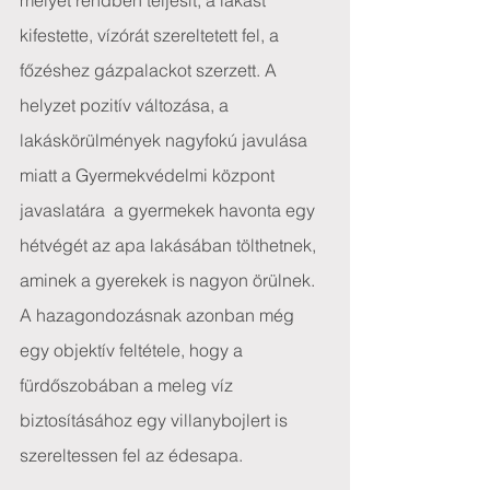
melyet rendben teljesít; a lakást 
kifestette, vízórát szereltetett fel, a 
főzéshez gázpalackot szerzett. A  
helyzet pozitív változása, a 
lakáskörülmények nagyfokú javulása 
miatt a Gyermekvédelmi központ 
javaslatára  a gyermekek havonta egy 
hétvégét az apa lakásában tölthetnek, 
aminek a gyerekek is nagyon örülnek. 
A hazagondozásnak azonban még 
egy objektív feltétele, hogy a 
fürdőszobában a meleg víz 
biztosításához egy villanybojlert is 
szereltessen fel az édesapa.