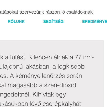
gatásokat szervezünk rászoruló családoknak
RÓLUNK
SEGÍTSÉG
EREDMÉNYE
k a fűtést. Kilencen élnek a 77 nm-
ulajdonú lakásban, a legkisebb 
es. A kéményellenőrzés során 
kkal magasabb a szén-dioxid 
gedettnél. Kihívtak egy 
akásukban lévő cserépkályhát 