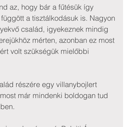
d az, hogy bár a fűtésük így 
 függött a tisztálkodásuk is. Nagyon 
igyekvő család, igyekeznek mindig 
erejükhöz mérten, azonban ez most 
ért volt szükségük mielőbbi 
lád részére egy villanybojlert 
 most már mindenki boldogan tud 
zben.