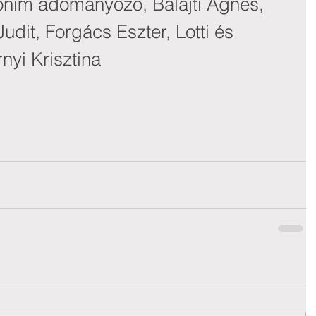
im adományozó, Balajti Ágnes, 
dit, Forgács Eszter, Lotti és 
nyi Krisztina