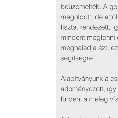
beüzemelték. A gon
megoldott, de ettől
tiszta, rendezett, 
mindent megtenni 
meghaladja azt, ez
segítségre.
Alapítványunk a csa
adományozott, így
fürdeni a meleg ví