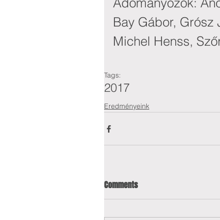
Adományozók: Anon
Bay Gábor, Grósz Ju
Michel Henss, Szőr
Tags:
2017
Eredményeink
Comments