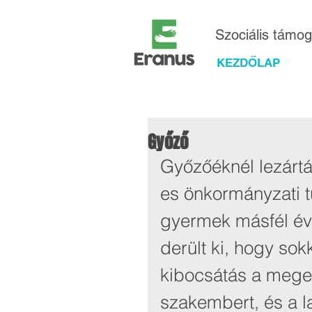
Szociális támo
KEZDŐLAP
Győző
Győzőéknél lezártá
es önkormányzati t
gyermek másfél év
derült ki, hogy so
kibocsátás a megen
szakembert, és a l