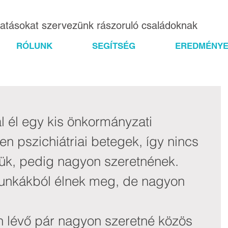
gatásokat szervezünk rászoruló családoknak
RÓLUNK
SEGÍTSÉG
EREDMÉNYE
l él egy kis önkormányzati 
n pszichiátriai betegek, így nincs 
ük, pedig nagyon szeretnének. 
munkákból élnek meg, de nagyon 
 lévő pár nagyon szeretné közös 