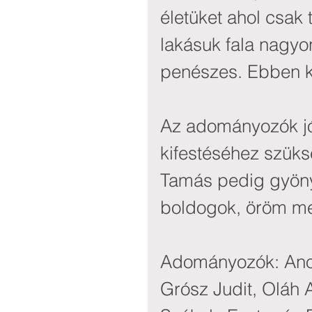
életüket ahol csak 
lakásuk fala nagyon
penészes. Ebben k
Az adományozók jó
kifestéséhez szüks
Tamás pedig gyönyö
boldogok, öröm me
Adományozók: Ano
Grósz Judit, Oláh A