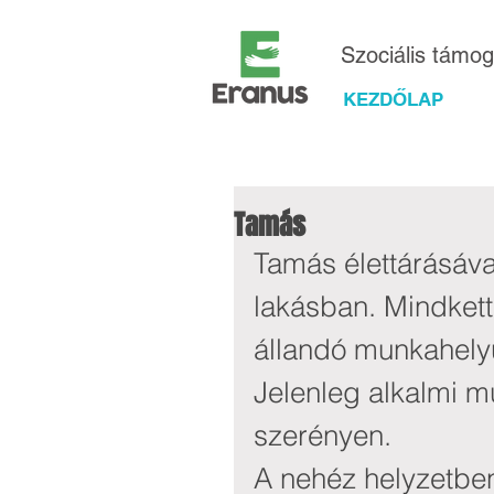
Szociális támo
KEZDŐLAP
Tamás
Tamás élettárásáva
lakásban. Mindkette
állandó munkahely
Jelenleg alkalmi 
szerényen.
A nehéz helyzetben