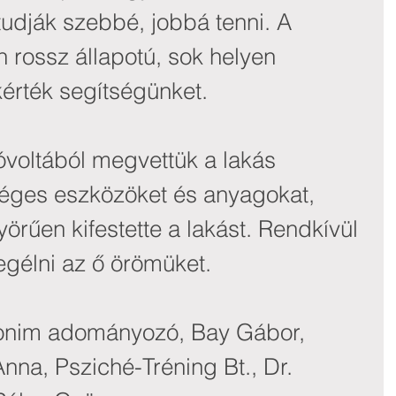
tudják szebbé, jobbá tenni. A 
 rossz állapotú, sok helyen 
érték segítségünket.
voltából megvettük a lakás 
éges eszközöket és anyagokat, 
rűen kifestette a lakást. Rendkívül 
gélni az ő örömüket.
nim adományozó, Bay Gábor, 
nna, Psziché-Tréning Bt., Dr. 