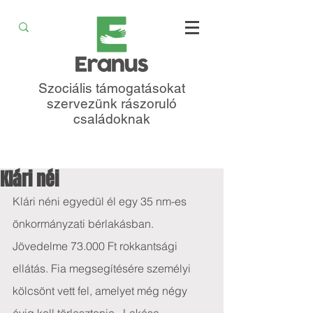
Szociális támogatásokat
szervezünk rászoruló
családoknak
Klári néi
Klári néni egyedül él egy 35 nm-es 
önkormányzati bérlakásban. 
Jövedelme 73.000 Ft rokkantsági 
ellátás. Fia megsegítésére személyi 
kölcsönt vett fel, amelyet még négy 