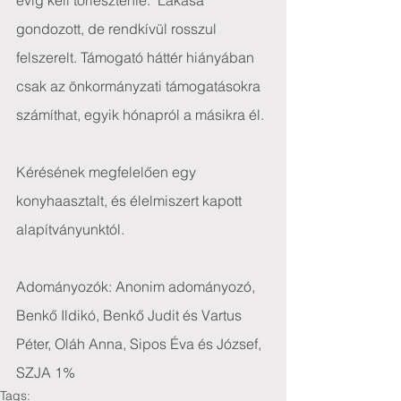
évig kell törlesztenie.  Lakása 
gondozott, de rendkívül rosszul 
felszerelt. Támogató háttér hiányában 
csak az önkormányzati támogatásokra 
számíthat, egyik hónapról a másikra él.
Kérésének megfelelően egy 
konyhaasztalt, és élelmiszert kapott 
alapítványunktól.
Adományozók: Anonim adományozó, 
Benkő Ildikó, Benkő Judit és Vartus 
Péter, Oláh Anna, Sipos Éva és József, 
SZJA 1%
Tags: