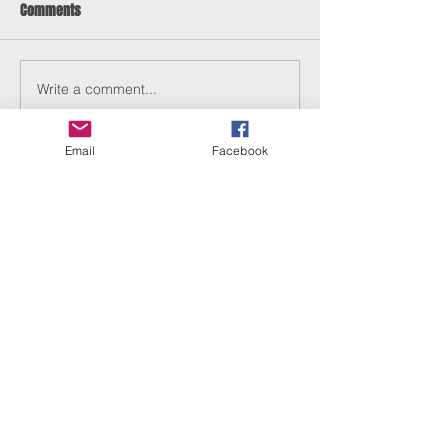
Comments
Write a comment...
Email
Facebook
ERANUS Alapítvány
Számlaszám:
16200010-10141517
Adószám:
18212316-1-41
1025 Budapest, Battai út 5.
Rólunk