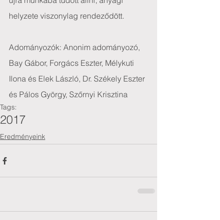
újra munkába tudott állni, anyagi 
helyzete viszonylag rendeződött.
Adományozók: Anonim adományozó, 
Bay Gábor, Forgács Eszter, Mélykuti 
Ilona és Elek László, Dr. Székely Eszter 
és Pálos György, Szőrnyi Krisztina
Tags:
2017
Eredményeink