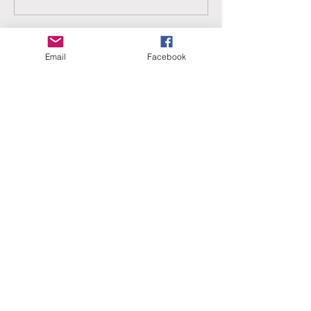
Email
Facebook
ERANUS Alapítvány
Számlaszám:
16200010-10141517
Adószám:
18212316-1-41
1025 Budapest, Battai út 5.
Rólunk
Hogyan segíthet?
Akiknek már segítettünk
Közérdekű dokumentumok