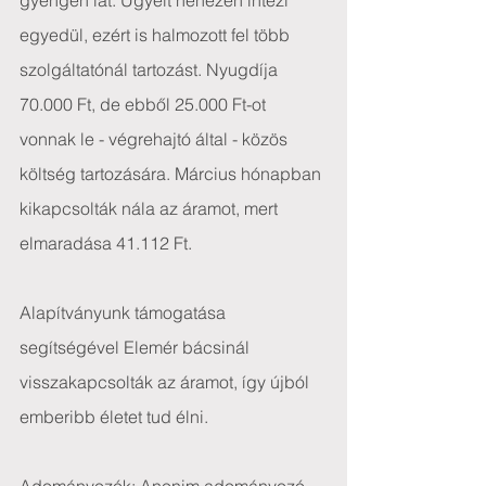
gyengén lát. Ügyeit nehezen intézi 
egyedül, ezért is halmozott fel több 
szolgáltatónál tartozást. Nyugdíja 
70.000 Ft, de ebből 25.000 Ft-ot 
vonnak le - végrehajtó által - közös 
költség tartozására. Március hónapban 
kikapcsolták nála az áramot, mert 
elmaradása 41.112 Ft.
Alapítványunk támogatása 
segítségével Elemér bácsinál 
visszakapcsolták az áramot, így újból 
emberibb életet tud élni.