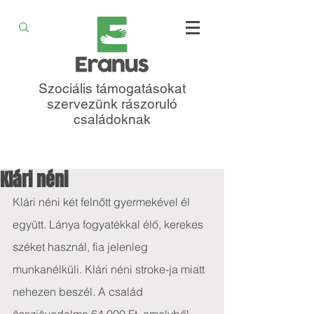
Szociális támogatásokat
szervezünk rászoruló
családoknak
Klári néni
Klári néni két felnőtt gyermekével él 
együtt. Lánya fogyatékkal élő, kerekes 
széket használ, fia jelenleg 
munkanélküli. Klári néni stroke-ja miatt 
nehezen beszél. A család 