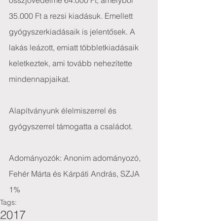
összjövedelme 64.000 Ft, amelyből 
35.000 Ft a rezsi kiadásuk. Emellett 
gyógyszerkiadásaik is jelentősek. A 
lakás leázott, emiatt többletkiadásaik 
keletkeztek, ami tovább nehezítette 
mindennapjaikat.
Alapítványunk élelmiszerrel és 
gyógyszerrel támogatta a családot.
Adományozók: Anonim adományozó, 
Fehér Márta és Kárpáti András, SZJA 
1%
Tags:
2017