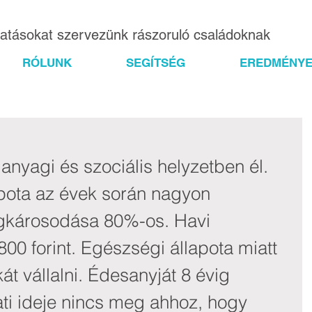
gatásokat szervezünk rászoruló családoknak
RÓLUNK
SEGÍTSÉG
EREDMÉNYE
anyagi és szociális helyzetben él. 
pota az évek során nagyon 
égkárosodása 80%-os. Havi 
00 forint. Egészségi állapota miatt 
t vállalni. Édesanyját 8 évig 
ati ideje nincs meg ahhoz, hogy 