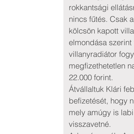
rokkantsági ellátás
nincs fűtés. Csak a
kölcsön kapott vill
elmondása szerint v
villanyradiátor fo
megfizethetetlen 
22.000 forint.
Átvállaltuk Klári fe
befizetését, hogy 
mely amúgy is labil
visszavetné.