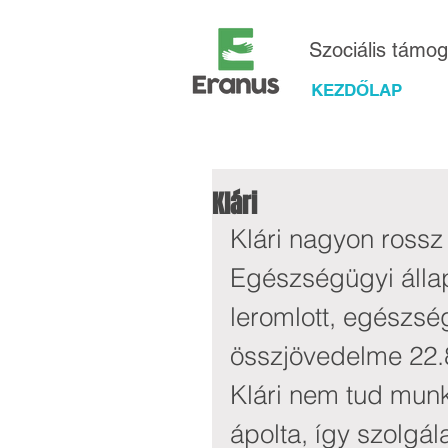
Szociális támo
KEZDŐLAP
Klári
Klári nagyon rossz 
Egészségügyi álla
leromlott, egészs
összjövedelme 22.8
Klári nem tud munká
ápolta, így szolgál