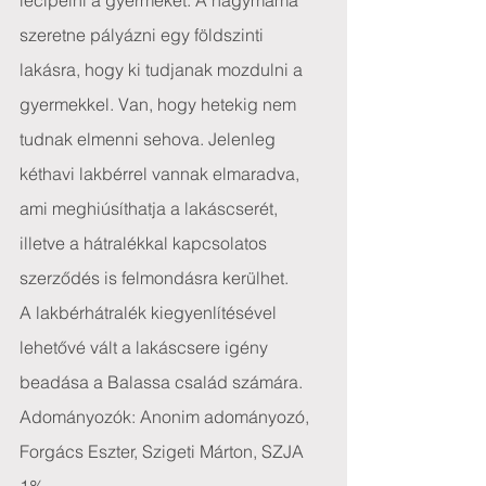
lecipelni a gyermeket. A nagymama 
szeretne pályázni egy földszinti 
lakásra, hogy ki tudjanak mozdulni a 
gyermekkel. Van, hogy hetekig nem 
tudnak elmenni sehova. Jelenleg 
kéthavi lakbérrel vannak elmaradva, 
ami meghiúsíthatja a lakáscserét, 
illetve a hátralékkal kapcsolatos 
szerződés is felmondásra kerülhet.
A lakbérhátralék kiegyenlítésével 
lehetővé vált a lakáscsere igény 
beadása a Balassa család számára.
Adományozók: Anonim adományozó, 
Forgács Eszter, Szigeti Márton, SZJA 