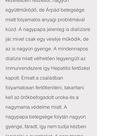
kezelésben részesül, nagyon 
együttműködő, de Árpád betegsége 
miatt folyamatos anyagi problémával 
küzd. A nagypapa jelenleg is dialízisre 
jár, mivel csak egy veséje működik, de 
az is nagyon gyenge. A mindennapos 
dialízis miatt vélhetően legyengült az 
immunrendszere így Hepatitis fertőzést 
kapott. Emiatt a családban 
folyamatosan fertőtleníteni, takarítani 
kell az örökbefogadott unoka és a 
nagymama védelme miatt. A 
nagypapa betegsége folytán nagyon 
gyenge, fáradt, így nem tudja kézben 