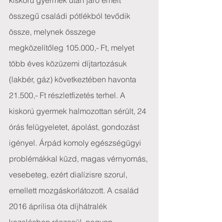
kiskorú gyermek után járó emelt 
összegű családi pótlékból tevődik 
össze, melynek összege 
megközelítőleg 105.000,- Ft, melyet 
több éves közüzemi díjtartozásuk 
(lakbér, gáz) következtében havonta 
21.500,- Ft részletfizetés terhel. A 
kiskorú gyermek halmozottan sérült, 24 
órás felügyeletet, ápolást, gondozást 
igényel. Árpád komoly egészségügyi 
problémákkal küzd, magas vérnyomás, 
vesebeteg, ezért dialízisre szorul, 
emellett mozgáskorlátozott. A család 
2016 áprilisa óta díjhátralék 