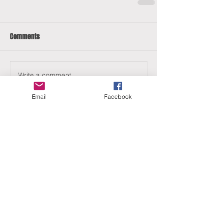
Comments
Write a comment...
Email
Facebook
ERANUS Alapítvány
Számlaszám:
16200010-10141517
Adószám:
18212316-1-41