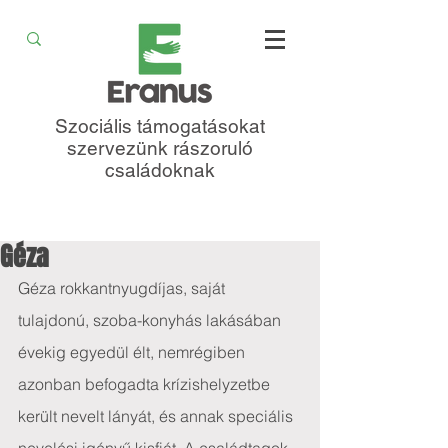
Szociális támogatásokat
szervezünk rászoruló
családoknak
Géza
Géza rokkantnyugdíjas, saját 
tulajdonú, szoba-konyhás lakásában 
évekig egyedül élt, nemrégiben 
azonban befogadta krízishelyzetbe 
került nevelt lányát, és annak speciális 