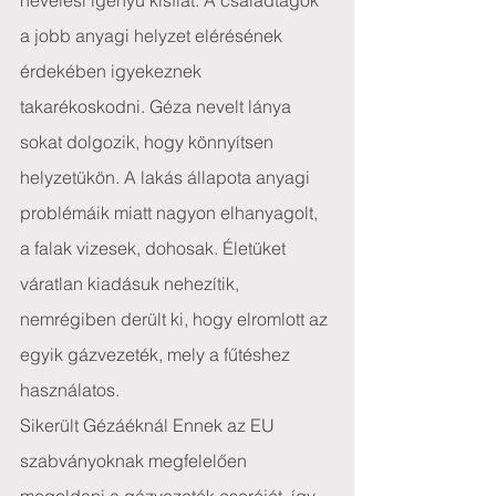
nevelési igényű kisfiát. A családtagok 
a jobb anyagi helyzet elérésének 
érdekében igyekeznek 
takarékoskodni. Géza nevelt lánya 
sokat dolgozik, hogy könnyítsen 
helyzetükön. A lakás állapota anyagi 
problémáik miatt nagyon elhanyagolt, 
a falak vizesek, dohosak. Életüket 
váratlan kiadásuk nehezítik, 
nemrégiben derült ki, hogy elromlott az 
egyik gázvezeték, mely a fűtéshez 
használatos.
Sikerült Gézáéknál Ennek az EU 
szabványoknak megfelelően 