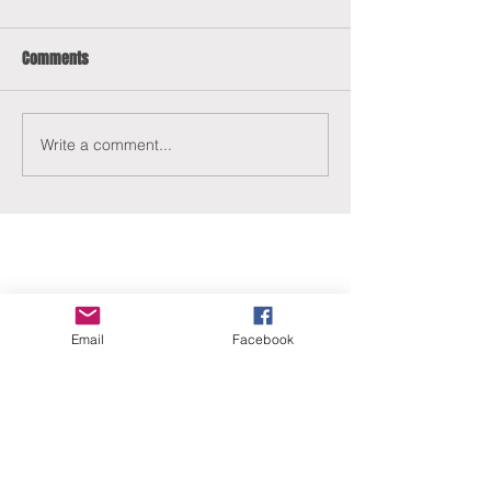
Comments
Write a comment...
ERANUS Alapítvány
Email
Facebook
Számlaszám:
16200010-10141517
Adószám:
18212316-1-41
1025 Budapest, Battai út 5.