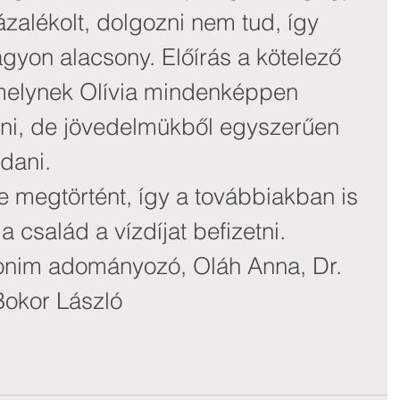
ázalékolt, dolgozni nem tud, így 
gyon alacsony. Előírás a kötelező 
, melynek Olívia mindenképpen 
nni, de jövedelmükből egyszerűen 
dani.
se megtörtént, így a továbbiakban is 
a család a vízdíjat befizetni.
nim adományozó, Oláh Anna, Dr. 
Bokor László