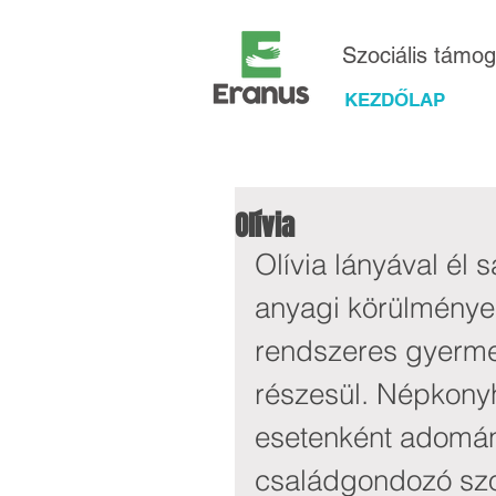
Szociális támo
KEZDŐLAP
Olívia
Olívia lányával él 
anyagi körülmények
rendszeres gyerm
részesül. Népkonyh
esetenként adomán
családgondozó szo