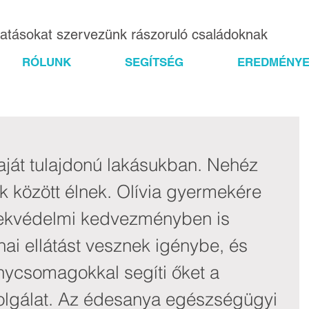
gatásokat szervezünk rászoruló családoknak
RÓLUNK
SEGÍTSÉG
EREDMÉNYE
saját tulajdonú lakásukban. Nehéz 
 között élnek. Olívia gyermekére 
ekvédelmi kedvezményben is 
ai ellátást vesznek igénybe, és 
ycsomagokkal segíti őket a 
lgálat. Az édesanya egészségügyi 