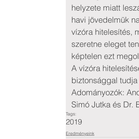
helyzete miatt lesz
havi jövedelmük na
vízóra hitelesítés
szeretne eleget te
képtelen ezt megol
A vízóra hitelesíté
biztonsággal tudja 
Adományozók: Ano
Simó Jutka és Dr. 
Tags:
2019
Eredményeink