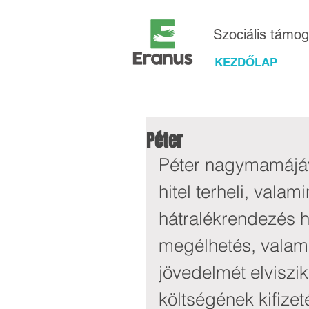
Szociális támo
KEZDŐLAP
Péter
Péter nagymamájával
hitel terheli, valam
hátralékrendezés hav
megélhetés, valamin
jövedelmét elviszi
költségének kifizet