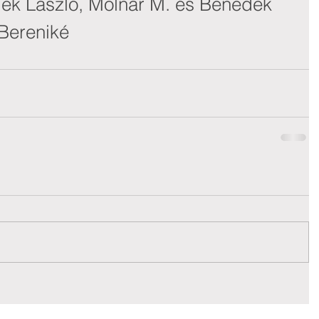
Elek László, Molnár M. és Benedek 
 Bereniké