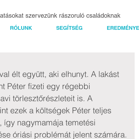
gatásokat szervezünk rászoruló családoknak
RÓLUNK
SEGÍTSÉG
EREDMÉNYE
 élt együtt, aki elhunyt. A lakást 
int Péter fizeti egy régebbi 
i törlesztőrészleteit is. A 
t ezek a költségek Péter teljes 
k, így nagymamája temetési 
ése óriási problémát jelent számára. 