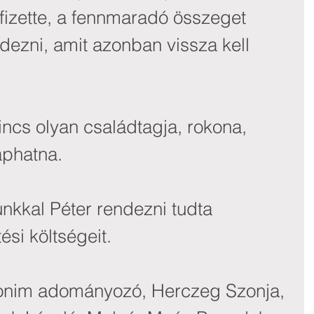
fizette, a fennmaradó összeget 
dezni, amit azonban vissza kell 
incs olyan családtagja, rokona, 
aphatna.
kkal Péter rendezni tudta 
si költségeit.
nim adományozó, Herczeg Szonja, 