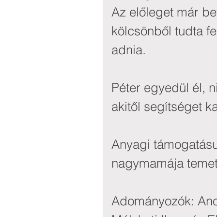
Az előleget már be
kölcsönből tudta fe
adnia.
Péter egyedül él, n
akitől segítséget k
Anyagi támogatásun
nagymamája temeté
Adományozók: Ano