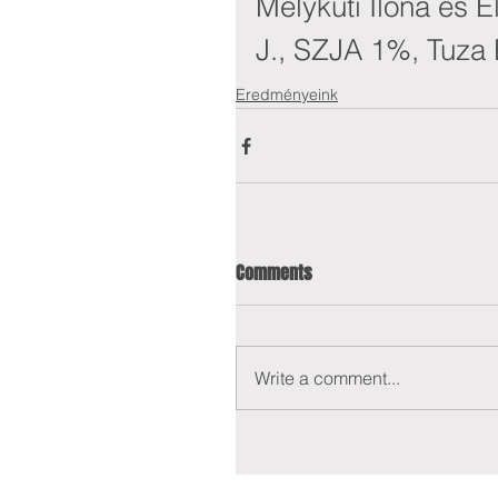
Mélykuti Ilona és 
J., SZJA 1%, Tuza
Eredményeink
Comments
Write a comment...