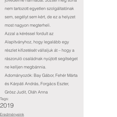
jövedelme harmadát. József még soha 
nem tartozott egyetlen szolgáltatónak 
sem, segélyt sem kért, de ez a helyzet 
most nagyon megterheli.
Azzal a kéréssel fordult az 
Alapítványhoz, hogy legalább egy 
részlet kifizetését vállaljuk át – hogy a 
rászoruló családnak nyújtott segítséget 
ne kelljen megbánnia.
Adományozók: Bay Gábor, Fehér Márta 
és Kárpáti András, Forgács Eszter, 
Grósz Judit, Oláh Anna
Tags:
2019
Eredményeink