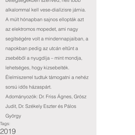
betegségekben szenved, heti több 
alkalommal kell vese-dialízisre járnia. 
A múlt hónapban sajnos ellopták azt 
az elektromos mopedet, ami nagy 
segítségére volt a mindennapjaiban, a 
napokban pedig az utcán eltűnt a 
zsebéből a nyugdíja – mint mondja, 
lehetséges, hogy kizsebelték.
Élelmiszerrel tudtuk támogatni a nehéz 
sorsú idős házaspárt.
Adományozók: Dr. Friss Ágnes, Grósz 
Judit, Dr. Székely Eszter és Pálos 
György
Tags:
2019