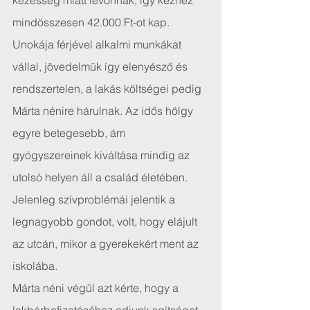
kezesség miatt levonnak, így kézhez 
mindösszesen 42.000 Ft-ot kap. 
Unokája férjével alkalmi munkákat 
vállal, jövedelmük így elenyésző és 
rendszertelen, a lakás költségei pedig 
Márta nénire hárulnak. Az idős hölgy 
egyre betegesebb, ám 
gyógyszereinek kiváltása mindig az 
utolsó helyen áll a család életében. 
Jelenleg szívproblémái jelentik a 
legnagyobb gondot, volt, hogy elájult 
az utcán, mikor a gyerekekért ment az 
iskolába.
Márta néni végül azt kérte, hogy a 