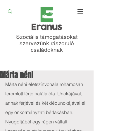
Szociális támogatásokat
szervezünk rászoruló
családoknak
Márta néni
Márta néni életszínvonala rohamosan 
leromlott férje halála óta. Unokájával, 
annak férjével és két dédunokájával él 
egy önkormányzati bérlakásban. 
Nyugdíjából egy régen vállalt 