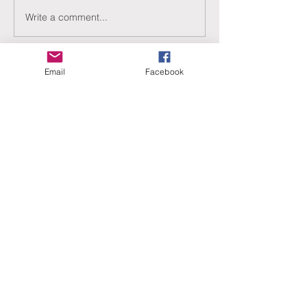
Write a comment...
Email
Facebook
ERANUS Alapítvány
Számlaszám:
16200010-10141517
Adószám:
18212316-1-41
1025 Budapest, Battai út 5.
Rólunk
Hogyan segíthet?
Akiknek már segítettünk