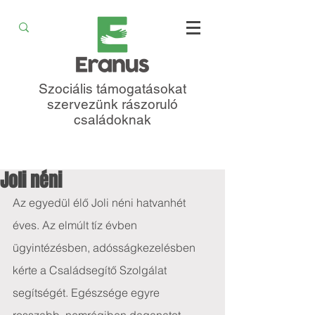
Szociális támogatásokat
szervezünk rászoruló
családoknak
Joli néni
Az egyedül élő Joli néni hatvanhét 
éves. Az elmúlt tíz évben 
ügyintézésben, adósságkezelésben 
kérte a Családsegítő Szolgálat 
segítségét. Egészsége egyre 