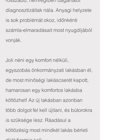
rosszabb, nemrégiben daganatot 
diagnosztizáltak nála. Anyagi helyzete 
is sok problémát okoz, időnkénti 
számla-elmaradásait most nyugdíjából 
vonják.
Joli néni egy komfort nélküli, 
egyszobás önkormányzati lakásban él, 
de most minőségi lakáscserét kapott, 
hamarosan egy komfortos lakásba 
költözhet! Az új lakásban azonban 
több dolgot fel kell újítani, és bútorokra 
is szüksége lesz. Ráadásul a 
költözésig most mindkét lakás bérleti 