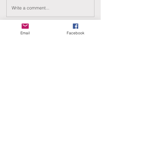
Write a comment...
Email
Facebook
ERANUS Alapítvány
Számlaszám:
16200010-10141517
Adószám:
18212316-1-41
1025 Budapest, Battai út 5.
Rólunk
Hogyan segíthet?
Akiknek már segítettünk