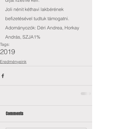
díját fizetnie kell.
Joli nénit kéthavi lakbérének 
befizetésével tudtuk támogatni.
Adományozók: Déri Andrea, Horkay 
András, SZJA1%
Tags:
2019
Eredményeink
Comments